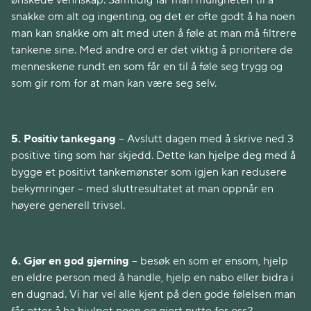
ønskede vennskap. Samtidig får man muligheten til å
snakke om alt og ingenting, og det er ofte godt å ha noen
man kan snakke om alt med uten å føle at man må filtrere
tankene sine. Med andre ord er det viktig å prioritere de
menneskene rundt en som får en til å føle seg trygg og
som gir rom for at man kan være seg selv.
5. Positiv tankegang
– Avslutt dagen med å skrive ned 3
positive ting som har skjedd. Dette kan hjelpe deg med å
bygge et positivt tankemønster som igjen kan redusere
bekymringer – med sluttresultatet at man oppnår en
høyere generell trivsel.
6. Gjør en god gjerning
– besøk en som er ensom, hjelp
en eldre person med å handle, hjelp en nabo eller bidra i
en dugnad. Vi har vel alle kjent på den gode følelsen man