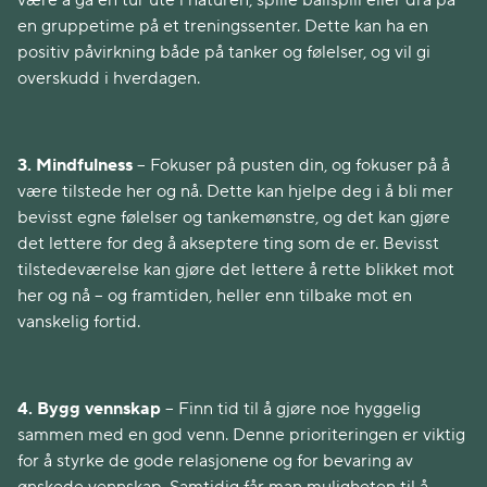
være å gå en tur ute i naturen, spille ballspill eller dra på
en gruppetime på et treningssenter. Dette kan ha en
positiv påvirkning både på tanker og følelser, og vil gi
overskudd i hverdagen.
3. Mindfulness
– Fokuser på pusten din, og fokuser på å
være tilstede her og nå. Dette kan hjelpe deg i å bli mer
bevisst egne følelser og tankemønstre, og det kan gjøre
det lettere for deg å akseptere ting som de er. Bevisst
tilstedeværelse kan gjøre det lettere å rette blikket mot
her og nå – og framtiden, heller enn tilbake mot en
vanskelig fortid.
4. Bygg vennskap
– Finn tid til å gjøre noe hyggelig
sammen med en god venn. Denne prioriteringen er viktig
for å styrke de gode relasjonene og for bevaring av