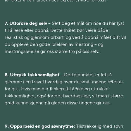
får etter å ha hjulpet noen og gjort nytte for oss?
7. Utfordre deg selv
– Sett deg et mål om noe du har lyst
til å lære eller oppnå. Dette målet bør være både
realistisk og gjennomførbart, og ved å oppnå målet ditt vil
du oppleve den gode følelsen av mestring – og
mestringsfølelse gir oss større tro på oss selv.
8. Uttrykk takknemlighet
– Dette punktet er lett å
glemme i en travel hverdag hvor de små tingene ofte tas
for gitt. Hvis man blir flinkere til å føle og uttrykke
takknemlighet, også for det hverdagslige, vil man i større
grad kunne kjenne på gleden disse tingene gir oss.
9. Opparbeid en god søvnrytme:
Tilstrekkelig med søvn