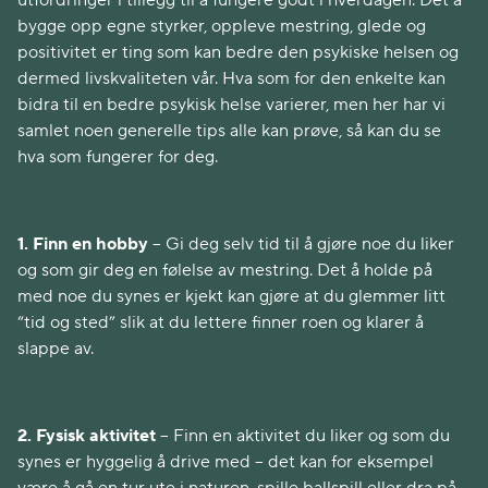
utfordringer i tillegg til å fungere godt i hverdagen. Det å
bygge opp egne styrker, oppleve mestring, glede og
positivitet er ting som kan bedre den psykiske helsen og
dermed livskvaliteten vår. Hva som for den enkelte kan
bidra til en bedre psykisk helse varierer, men her har vi
samlet noen generelle tips alle kan prøve, så kan du se
hva som fungerer for deg.
1. Finn en hobby
– Gi deg selv tid til å gjøre noe du liker
og som gir deg en følelse av mestring. Det å holde på
med noe du synes er kjekt kan gjøre at du glemmer litt
“tid og sted” slik at du lettere finner roen og klarer å
slappe av.
2. Fysisk aktivitet
– Finn en aktivitet du liker og som du
synes er hyggelig å drive med – det kan for eksempel