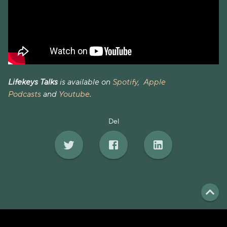
Lifekeys Talks
is available on
Spotify
,
Apple
Podcasts
and
Youtube
.
Del