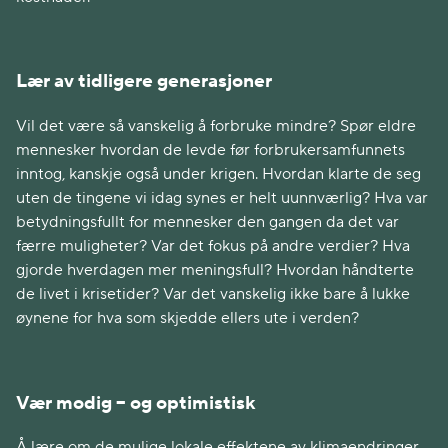
Lær av tidligere generasjoner
Vil det være så vanskelig å forbruke mindre? Spør eldre
mennesker hvordan de levde før forbrukersamfunnets
inntog, kanskje også under krigen. Hvordan klarte de seg
uten de tingene vi idag synes er helt uunnværlig? Hva var
betydningsfullt for mennesker den gangen da det var
færre muligheter? Var det fokus på andre verdier? Hva
gjorde hverdagen mer meningsfull? Hvordan håndterte
de livet i krisetider? Var det vanskelig ikke bare å lukke
øynene for hva som skjedde ellers ute i verden?
Vær modig – og optimistisk
Å lære om de mulige lokale effektene av klimaendringer