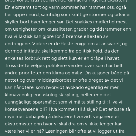
bred konsensus vedrørende klimaendringenes eksistens.
En ekstremt tørt og varm sommer har rammet oss, også
her oppe i nord, samtidig som kraftige stormer og orkaner
skyller bort byer lenger sør. Det snakkes imidlertid mest
om uenigheter om kausaliteter, grader og tidsrammer enn
hva vi faktisk kan gjøre for å bremse effekten av
endringene. Videre er de fleste enige om at ansvaret, og
dermed initiativ, skal komme fra politisk hold, da den
enkeltes forbruk rett og slett kun er en dråpe i havet.
Tross dette velges politikere verden over som har helt
andre prioriteter enn klima og miljø. Diskusjoner både på
nettet og over middagsbordet er ofte preget av det vi
kan håndtere, som hvorvidt avokado egentlig er mer
klimavennlig enn økologisk kylling, heller enn det
uunngåelige spørsmålet som vi må ta stilling til: Hva vil
konsekvensene bli? Hva kommer til å skje? Det er bare så
mye mer behagelig å diskutere hvorvidt veganere er
ekstremister enn hvor vi skal dra om vi ikke lenger kan
være her vi er nå? Løsningen blir ofte at vi logger ut fra