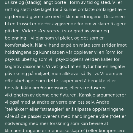
usikre og (stadig) langt borte i form av tid og sted. Vi er
rett og slett ikke laget for å kunne omfatte omfanget av –
og dermed gjøre noe med – klimaendringene. Distansen
til en trussel er derfor avgjørende for om vi klarer å agere
på den. Videre så styres vi i stor grad av vaner og
belønning – vi gjør som vi pleier, og det som er
komfortabelt. Når vi handler på en måte som strider imot
holdningene og kunnskapen vår opplever vi en form for
psykisk ubehag som vi i psykologiens verden kaller for
kognitiv dissonans. Vi vet godt at en flytur har en negativ
påvirkning på miljøet, men allikevel så flyr vi. Vi demper
ofte ubehaget som dette skaper ved å benekte eller
betvile fakta om forurensning, eller vi reduserer
viktigheten av denne ene flyturen. Kanskje argumenterer
vi også med at andre er verre enn oss selv. Andre
“teknikker” eller “strategier” er å tilpasse oppfatningene
våre så de passer overens med handlingene våre (“det er
nødvendig med mer forskning som kan bevise at
klimaendringene er menneskeskapte”) eller kompensere