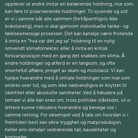
opplever at andre inntar en belærende holdning, noe som
kan føre til polariserende holdninger. Til syvende og sist
er vi i samme båt alle sammen (forhåpentligvis ikke
bokstavelig), men vi skal gjennom individuelle tanke- og
følelsesmessige prosesser. Det kan kanskje være fristende
å innta en “hva var det jeg sa” holdning til en nylig
omvendt klimafornekter, eller å innta en kritisk
forsvarsposisjon med en gang det snakkes om klima. Å
endre holdninger og atferd er en langsom, og ofte
smertefull affære, preget av skam og motstand. Vi kan
hjelpe hverandre med å omtale holdninger som noe som
endres over tid, og som ikke nødvendigvis er knyttet til
identitet eller absolutte sannheter. Ved å fokusere på
temaer vi alle kan enes om, tross politiske ståsteder, vil vi
lettere kunne inkludere hverandre og bevege oss i
samme retning. For eksempel ved å tale om hvordan vi i
fremtiden best kan sikre trygghet og matproduksjon,
heller enn detaljer vedrørende tall, kausaliteter og
kostnader.