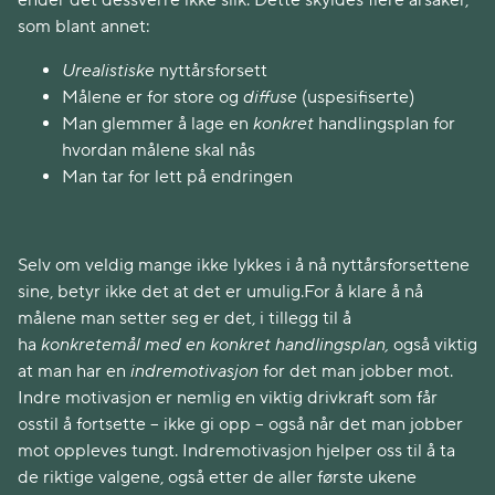
ender det dessverre ikke slik. Dette skyldes flere årsaker,
som blant annet:
Urealistiske
nyttårsforsett
Målene er for store og
diffuse
(uspesifiserte)
Man glemmer å lage en
konkret
handlingsplan for
hvordan målene skal nås
Man tar for lett på endringen
Selv om veldig mange ikke lykkes i å nå nyttårsforsettene
sine, betyr ikke det at det er umulig.For å klare å nå
målene man setter seg er det, i tillegg til å
ha
konkretemål med en konkret handlingsplan,
også viktig
at man har en
indremotivasjon
for det man jobber mot.
Indre motivasjon er nemlig en viktig drivkraft som får
osstil å fortsette – ikke gi opp – også når det man jobber
mot oppleves tungt. Indremotivasjon hjelper oss til å ta
de riktige valgene, også etter de aller første ukene