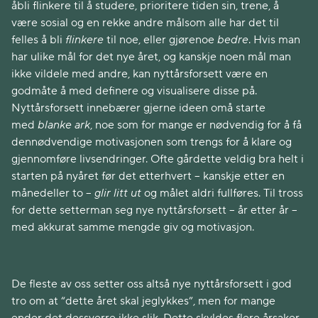
åbli flinkere til å studere, prioritere tiden sin, trene, å
være sosial og en rekke andre målsom alle har det til
felles å bli
flinkere
til noe, eller gjørenoe
bedre
. Hvis man
har ulike mål for det nye året, og kanskje noen mål man
ikke vildele med andre, kan nyttårsforsett være en
godmåte å med definere og visualisere disse på.
Nyttårsforsett innebærer gjerne ideen omå starte
med
blanke ark
, noe som for mange er nødvendig for å få
dennødvendige motivasjonen som trengs for å klare og
gjennomføre livsendringer. Ofte gårdette veldig bra helt i
starten på nyåret før det etterhvert – kanskje etter en
månedeller to –
glir litt ut
og målet aldri fullføres. Til tross
for dette setterman seg nye nyttårsforsett – år etter år –
med akkurat samme mengde giv og motivasjon.
De fleste av oss setter oss altså nye nyttårsforsett i god
tro om at “dette året skal jeglykkes”, men for mange