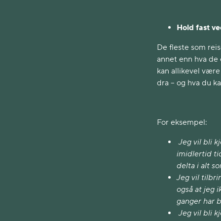
Hold fast ve
De fleste som reis
annet enn hva de e
kan allikevel være
dra – og hva du ka
For eksempel:
Jeg vil bli 
imidlertid t
delta i alt so
Jeg vil tilb
også at jeg 
ganger har b
Jeg vil bli