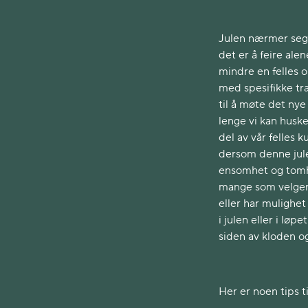
Julen nærmer seg 
det er å feire ale
mindre en felles o
med spesifikke tra
til å møte det nye
lenge vi kan huske
del av vår felles k
dersom denne jule
ensomhet og tomhe
mange som velger 
eller har mulighet
i julen eller i lø
siden av kloden o
Her er noen tips t