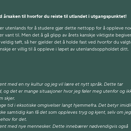
d årsaken til hvorfor du reiste til utlandet i utgangspunktet!
er utenlands for å studere gjør dette nettopp for å oppleve no
r vant til. Men det å gå glipp av årets kanskje viktigste begiv
 veldig tøft, så her gjelder det å holde fast ved
hvorfor
du valgt
nskje er villig til å oppleve i løpet av utenlandsoppholdet ditt.
kjent med en ny kultur og jeg vil lære et nytt språk. Dette tar
id, og det er mange situasjoner hvor jeg føler meg utenfor og ik
m skjer.
ringe tid i eksotiske omgivelser langt hjemmefra. Det betyr imidl
ikke samtidig kan få det som oppleves tryg og kjent, selv om je
ehov for det.
 kjent med nye mennesker. Dette innebærer nødvendigvis også