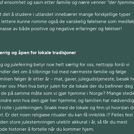
d ensomhet og savn etter familie og nære venner “der hjemme
t det å studere i utlandet innebærer mange forskjellige typer
u lettere kunne
romme
også de vanskelig følelsene som medføl
masse av både positive
og
negative erfaringer og følelser!
rrig og åpen for lokale tradisjoner
 og julefeiring betyr noe helt særlig for oss, nettopp fordi vi
dler det om å tilbringe tid med nærmeste familie og følge
milien følger år etter år – mat, gaver, julegudstjeneste, besøk h
ilmer osv. Men hva betyr julen for de lokale der du befinner deg
er de på samme måte som vi gjør hjemme i Norge? Mange sted
indre
enn hva den gjør her hjemme, og familien har nødvendig
al rolle i julefeiringen. Snakk med de lokale og finn ut hvordan 
et
. Er det noen religiøse ritualer du kan få innblikk i? Felles fest
den store julestemningen uteblir akkurat i år, så får du mest
ode historier å fortelle når du kommer hjem.