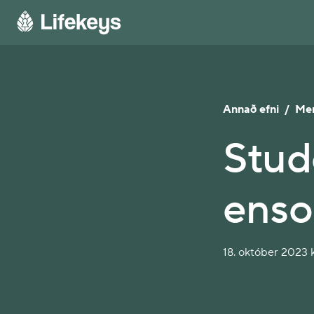
Annað efni
/
Me
Stud
enso
18. október 2023 k