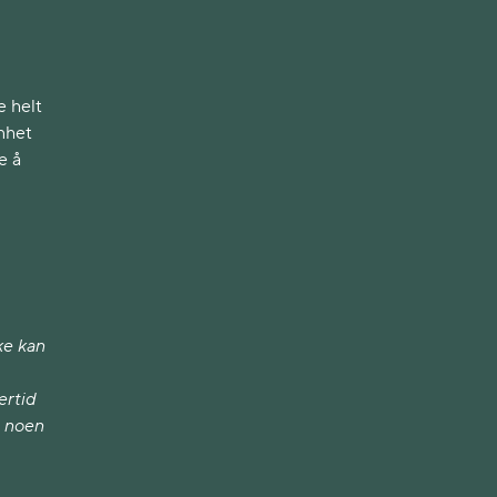
e helt
enhet
e å
ke kan
ertid
g noen