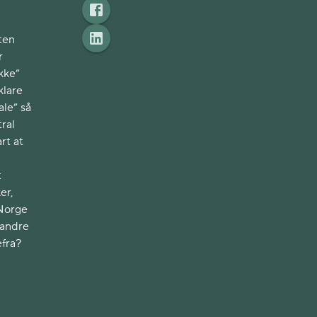
ten
r
kke”
klare
ale” så
ral
rt at
t
er,
 Norge
 andre
efra?