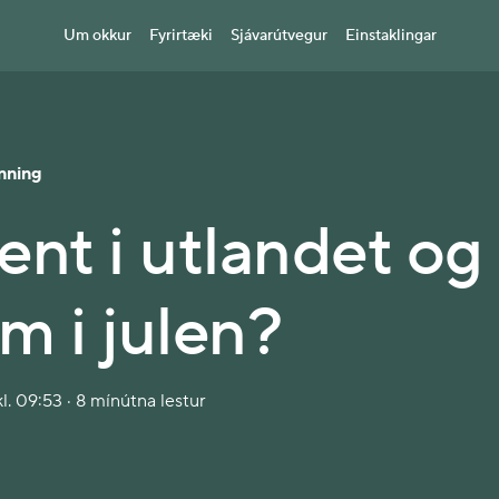
Um okkur
Fyrirtæki
Sjávarútvegur
Einstaklingar
nning
ent i utlandet og
m i julen?
l. 09:53 · 8 mínútna lestur