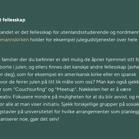
 fellesskap
landet er det fellesskap for utenlandsstuderende og nordmen
ømannskirken
holder for eksempel julegudstjenester over hele
 familier der du befinner er det mulig de åpner hjemmet sitt f
orte i julen, og ellers finnes det kanskje andre fellesskap (avh
er deg), som for eksempel en amerikansk kirke eller en spansk
vor de feirer julen på litt lik måte som oss? Man kan også sjekk
er som “Couchsurfing” og “Meetup”. Nøkkelen her er å være
ativ. Fokusere mindre på muligheten for at du blir avvist, og 
for alle at man viser initiativ. Sjekk forskjellige grupper på sosial
stavler på universitetet for hvilke arrangementer som planleg
niserer noe, gjør det selv!