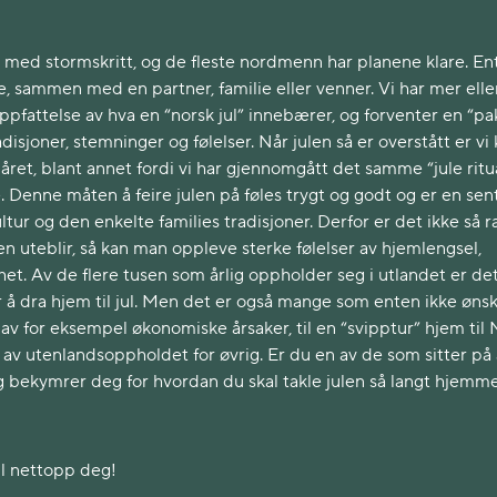
med stormskritt, og de fleste nordmenn har planene klare. En
ne, sammen med en partner, familie eller venner. Vi har mer elle
ppfattelse av hva en “norsk jul” innebærer, og forventer en “pa
disjoner, stemninger og følelser. Når julen så er overstått er vi 
 året, blant annet fordi vi har gjennomgått det samme “jule ritu
. Denne måten å feire julen på føles trygt og godt og er en sent
ultur og den enkelte families tradisjoner. Derfor er det ikke så ra
n uteblir, så kan man oppleve sterke følelser av hjemlengsel,
t. Av de flere tusen som årlig oppholder seg i utlandet er de
å dra hjem til jul. Men det er også mange som enten ikke ønsk
 av for eksempel økonomiske årsaker, til en “svipptur” hjem til
pet av utenlandsoppholdet for øvrig. Er du en av de som sitter på
g bekymrer deg for hvordan du skal takle julen så langt hjemm
il nettopp deg!