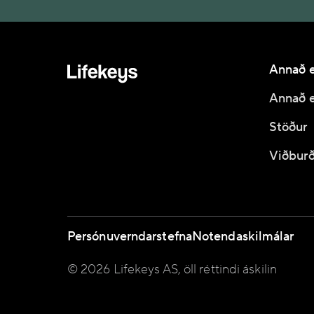
Annað e
Annað e
Stöður
Viðburð
Persónuverndarstefna
Notendaskilmálar
© 2026 Lifekeys AS, öll réttindi áskilin