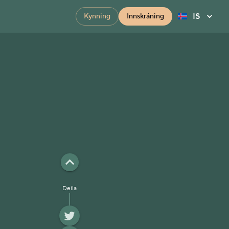
IS
Kynning
Innskráning
Deila