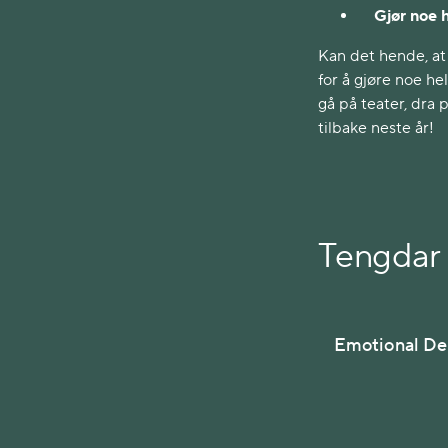
Gjør noe h
Kan det hende, at 
for å gjøre noe he
gå på teater, dra 
tilbake neste år!
Tengdar 
Emotional De