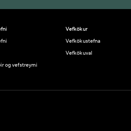
fni
Vefkökur
fni
Vefkökustefna
Vefkökuval
ir og vefstreymi