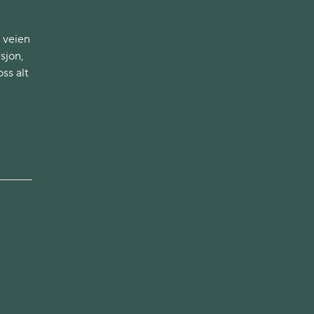
i veien
sjon,
ss alt