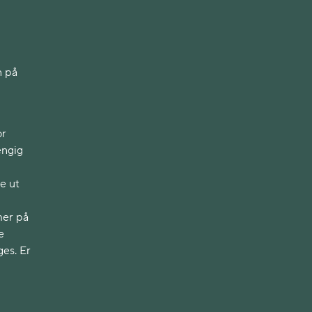
n på
or
engig
e ut
mer på
e
ges. Er