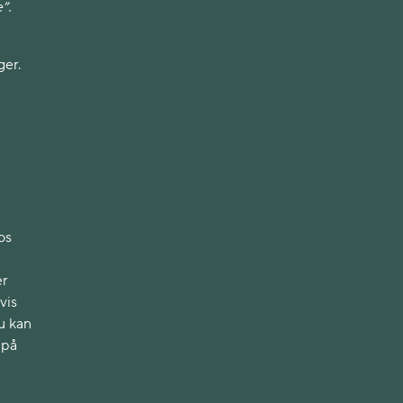
”.
ger.
os
er
vis
du kan
 på