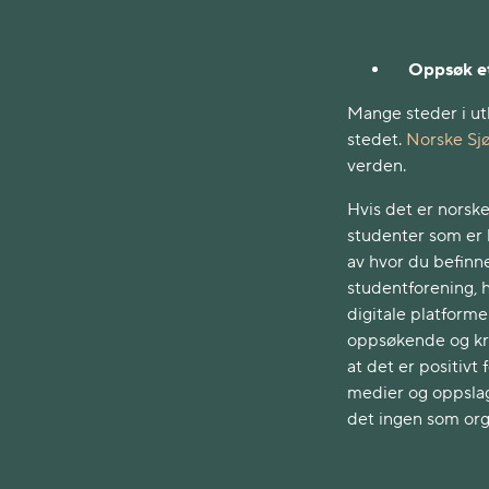
Oppsøk et
Mange steder i ut
stedet.
Norske Sj
verden.
Hvis det er norske
studenter som er b
av hvor du befinn
studentforening, h
digitale platform
oppsøkende og kre
at det er positivt 
medier og oppslag
det ingen som orga