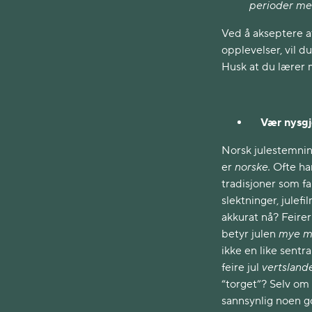
perioder me
Ved å akseptere a
opplevelser, vil d
Husk at du lærer 
Vær nysgje
Norsk julestemning
er
norske.
Ofte han
tradisjoner som fa
slektninger, julef
akkurat nå? Feir
betyr julen
mye m
ikke en like sentr
feire jul
vertsland
“torget”? Selv om 
sannsynlig noen g