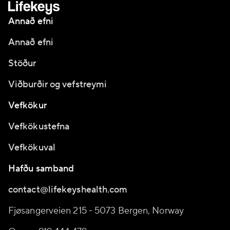
Annað efni
Annað efni
Stöður
Viðburðir og vefstreymi
Vefkökur
Vefkökustefna
Vefkökuval
Hafðu samband
contact@lifekeyshealth.com
Fjøsangerveien 215 - 5073 Bergen, Norway