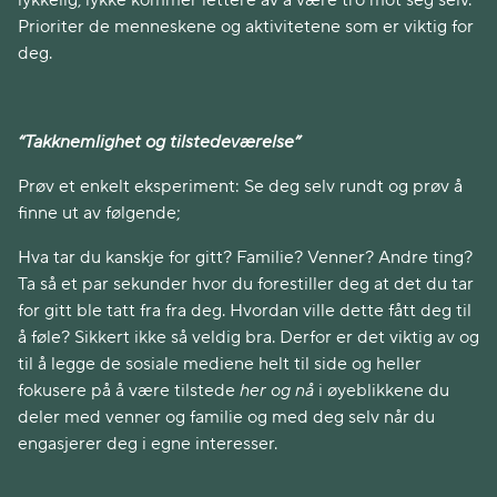
lykkelig, lykke kommer lettere av å være tro mot seg selv.
Prioriter de menneskene og aktivitetene som er viktig for
deg.
“Takknemlighet og tilstedeværelse”
Prøv et enkelt eksperiment: Se deg selv rundt og prøv å
finne ut av følgende;
Hva tar du kanskje for gitt? Familie? Venner? Andre ting?
Ta så et par sekunder hvor du forestiller deg at det du tar
for gitt ble tatt fra fra deg. Hvordan ville dette fått deg til
å føle? Sikkert ikke så veldig bra. Derfor er det viktig av og
til å legge de sosiale mediene helt til side og heller
fokusere på å være tilstede
her og nå
i øyeblikkene du
deler med venner og familie og med deg selv når du
engasjerer deg i egne interesser.