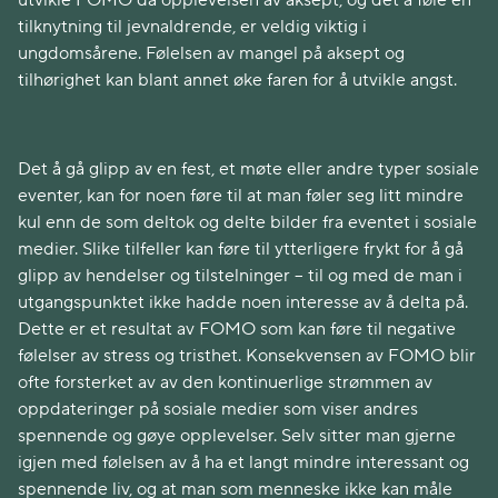
utvikle FOMO da opplevelsen av aksept, og det å føle en
tilknytning til jevnaldrende, er veldig viktig i
ungdomsårene. Følelsen av mangel på aksept og
tilhørighet kan blant annet øke faren for å utvikle angst.
Det å gå glipp av en fest, et møte eller andre typer sosiale
eventer, kan for noen føre til at man føler seg litt mindre
kul enn de som deltok og delte bilder fra eventet i sosiale
medier. Slike tilfeller kan føre til ytterligere frykt for å gå
glipp av hendelser og tilstelninger – til og med de man i
utgangspunktet ikke hadde noen interesse av å delta på.
Dette er et resultat av FOMO som kan føre til negative
følelser av stress og tristhet. Konsekvensen av FOMO blir
ofte forsterket av av den kontinuerlige strømmen av
oppdateringer på sosiale medier som viser andres
spennende og gøye opplevelser. Selv sitter man gjerne
igjen med følelsen av å ha et langt mindre interessant og
spennende liv, og at man som menneske ikke kan måle