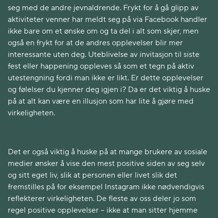
seg med de andre jevnaldrende. Frykt for å gå glipp av
aktiviteter venner har meldt seg på via Facebook handler
ikke bare om et ønske om og ta del i alt som skjer, men
også en frykt for at de andres opplevelser blir mer
interessante uten deg. Uteblivelse av invitasjon til siste
fest eller happening oppleves så som et tegn på aktiv
utestengning fordi man ikke er likt. Er dette opplevelser
og følelser du kjenner deg igjen i? Da er det viktig å huske
på at alt kan være en illusjon som har lite å gjøre med
virkeligheten.
Det er også viktig å huske på at mange brukere av sosiale
medier ønsker å vise den mest positive siden av seg selv
og sitt eget liv, slik at personen eller livet slik det
fremstilles på for eksempel Instagram ikke nødvendigvis
reflekterer virkeligheten. De fleste av oss deler jo som
regel positive opplevelser – ikke at man sitter hjemme