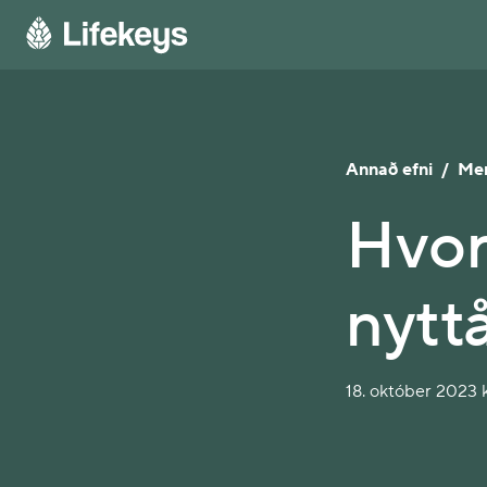
Annað efni
/
Me
Hvor
nytt
18. október 2023 k