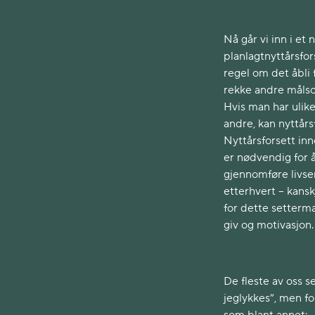
Nå går vi inn i et
planlagtnyttårsfor
regel om det åbli f
rekke andre målsom
Hvis man har ulik
andre, kan nyttår
Nyttårsforsett i
er nødvendig for 
gjennomføre livsen
etterhvert – kans
for dette setterm
giv og motivasjon.
De fleste av oss se
jeglykkes”, men fo