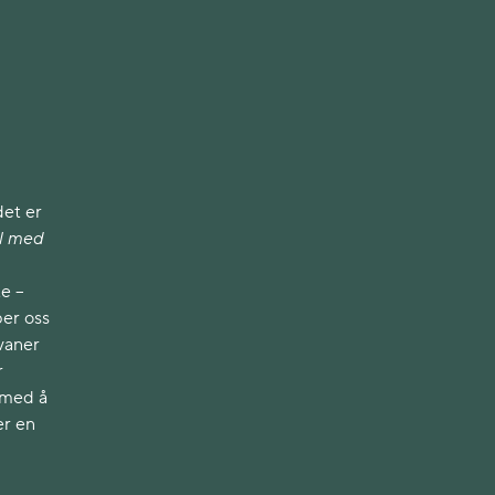
det er
l med
te –
per oss
 vaner
r
 med å
er en