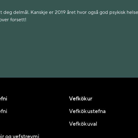
sett deg delmål. Kanskje er 2019 året hvor også god psykisk helse
over forsett!
fni
Vefkökur
fni
Vefkökustefna
Vefkökuval
ir og vefstreymi