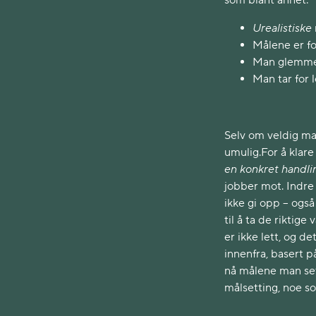
som blant annet:
Urealistiske
Målene er fo
Man glemme
Man tar for 
Selv om veldig man
umulig.For å klare 
en konkret handli
jobber mot. Indre 
ikke gi opp – ogs
til å ta de riktig
er ikke lett, og 
innenfra, basert p
nå målene man se
målsetting, noe s