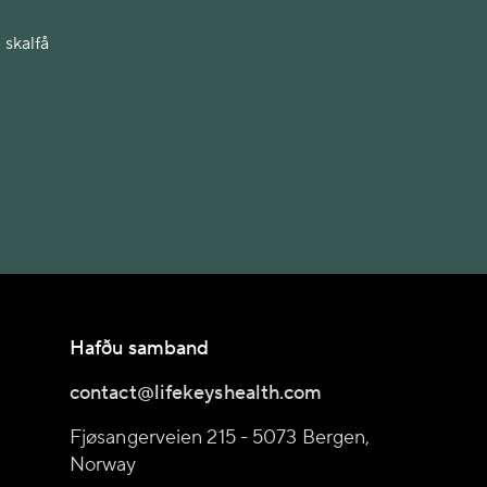
 skalfå
Hafðu samband
contact@lifekeyshealth.com
Fjøsangerveien 215 - 5073 Bergen,
Norway