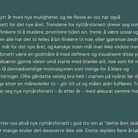
 nytt år med nye muligheter, og de fleste av oss har også
sett for det nye året. Trendene for nyttårsforsett dreier seg so
linkere til å studere, prioritere tiden sin, trene, å være sosial o
 alle har det til felles å bli
flinkere
til noe, eller gjørenoe
bed
e mål for det nye året, og kanskje noen mål man ikke vildele m
sforsett være en godmåte å med definere og visualisere disse p
nnebærer gjerne ideen omå starte med
blanke ark
, noe som for
å få dennødvendige motivasjonen som trengs for å klare og
dringer. Ofte gårdette veldig bra helt i starten på nyåret før d
kje etter en månedeller to –
glir litt ut
og målet aldri fullføres. Ti
an seg nye nyttårsforsett – år etter år – med akkurat samme 
tter oss altså nye nyttårsforsett i god tro om at “dette året ska
r mange ender det dessverre ikke slik. Dette skyldes flere årsa