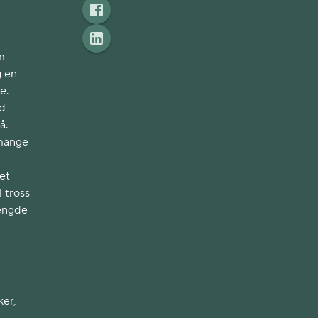
m
g en
re
.
ed
å.
 mange
et
l tross
mengde
l
ker,