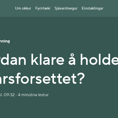
Um okkur
Fyrirtæki
Sjávarútvegur
Einstaklingar
nning
dan klare å hold
årsforsettet?
l. 09:32 · 4 mínútna lestur