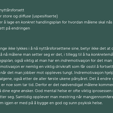
nyttårsforsett
r store og
diffuse
(uspesifiserte)
r å lage en
konkret
handlingsplan for hvordan målene skal nås
lett på endringen
ge ikke lykkes i å nå nyttårsforsettene sine, betyr ikke det at 
å nå målene man setter seg er det, i tillegg til å ha
konkretemå
ngsplan,
også viktig at man har en
indremotivasjon
for det man
motivasjon er nemlig en viktig drivkraft som får osstil å fortset
å når det man jobber mot oppleves tungt. Indremotivasjon hjel
e valgene, også etter de aller første ukene pånyåret. Det å endre
det er noe som tar tid. Derfor er det nødvendigat målene komme
å dine egne ønsker. God mental helse er ofte viktig iprosessen
tter seg. Samtidig opplever man mestring når mangjennomfør
om igjen er med på å bygge en god og sunn psykisk helse.