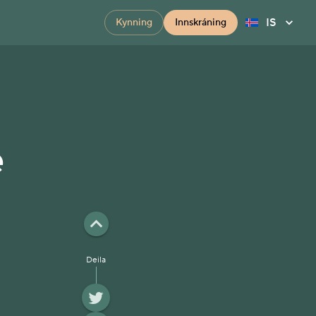
IS
Kynning
Innskráning
e
Deila