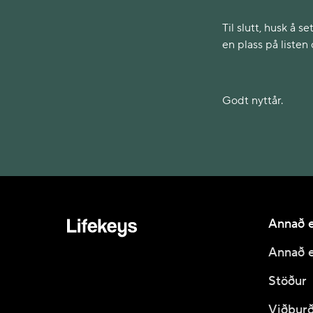
Til slutt, husk å 
en plass på listen 
Godt nyttår.
Annað e
Annað e
Stöður
Viðburð