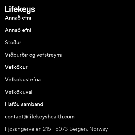
Annað efni
Annað efni
Stöður
Viðburðir og vefstreymi
Vefkökur
Vefkökustefna
Vefkökuval
Hafðu samband
contact@lifekeyshealth.com
Fjøsangerveien 215 - 5073 Bergen, Norway