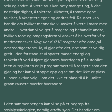
hvordan raushet kan bidra til god psykisk helse for deg
selv og andre. Å være raus kan bety mange ting, å vise
nestekjærlighet, å tolerere ulikheter, å romme egne
følelser, å akseptere egne og andres feil. Raushet kan
handle om hvilket menneske vi ønsker å være i møte med
andre – hvordan vi velger å reagere og behandle andre,
hvilken tone og omgangsform vi ønsker å ha overfor våre
medmennesker.
Valg sier du? Vi reagerer ofte bare på
omstendighetene!
Ja, vi gjør ofte det, noe som er veldig
greit i den forstand at vi sparer masse energi og
tankekraft ved å kjøre gjennom hverdagen på autopilot.
Men autopiloten er jo programmert til å reagere som den
gjør, og her kan vi stoppe opp og se om det ikke er plass
til noen aktive valg – om det ikke er plass til å bli ørlite
grann rausere overfor hverandre.
I den sammenhengen kan vi se på et begrep fra
sosialpsykologien, nemlig
attribusjon.
Det handler om