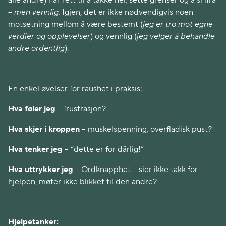
alle andre) har rett til å takke nei, sette grenser og å si ifra
–
men vennlig.
Igjen, det er ikke nødvendigvis noen
motsetning mellom å være bestemt (
jeg er tro mot egne
verdier og opplevelser
) og vennlig (
jeg velger å behandle
andre ordentlig
).
En enkel øvelser for raushet i praksis:
Hva føler jeg
– frustrasjon?
Hva skjer i kroppen
– muskelspenning, overfladisk pust?
Hva tenker jeg
– “dette er for dårlig!”
Hva uttrykker jeg
– Ordknapphet – sier ikke takk for
hjelpen, møter ikke blikket til den andre?
Hjelpetanker: