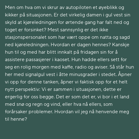
Men om hva om vi skrur av autopiloten et øyeblikk og
kikker på situasjonen. Er det virkelig damen i gul vest sin
skyld at kjøreledningen for ørtende gang har falt ned og
toget er forsinket? Mest sannsynlig er det ikke
stasjonspersonalet som har vært oppe om natta og sagd
ned kjøreledningen. Hvordan er dagen hennes? Kanskje
hun til og med har blitt innkalt på fridagen sin for å
assistere passasjerer i kaoset. Hun hadde ellers sett for
seg en rolig morgen med kaffe, radio og aviser. Så står hun
her med signalgul vest i åtte minusgrader i stedet. Åpner
vi opp for denne tanken, åpner vi faktisk opp for et helt
nytt perspektiv: Vi er
sammen
i situasjonen, dette er
ergerlig for oss begge. Det er som det er, vi bor i et land
med snø og regn og vind, eller hva nå ellers, som
forårsaker problemer. Hvordan vil jeg nå henvende meg
til henne?