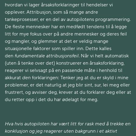
hvordan vi lager årsaksforklaringer til hendelser vi
opplever. Attribusjon, som så mange andre
tankeprosesser, er en del av autopilotens programmering.
De fleste mennesker har en medfødt tendens til å legge
litt for mye fokus over på andre mennesker og deres feil
og mangler, og glemmer at det er veldig mange
situasjonelle faktorer som spiller inn. Dette kalles
den
fundamentale attribusjonsfeil
. Når vi helt automatisk
(uten å tenke over det) konstruerer en årsaksforklaring,
reagerer vi selvsagt på en passende måte i henhold til
akkurat
den
forklaringen: Tenker jeg at du er skyld i mine
problemer, er det naturlig at jeg blir sint, sur, lei meg eller
frustrert, og avviser deg, krever at du forklarer deg eller at
du retter opp i det du har ødelagt for meg.
Hva hvis autopiloten har vært litt for rask med å trekke en
konklusjon og jeg reagerer uten bakgrunn i et aktivt