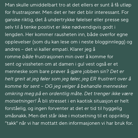
Man skulle umiddelbart tro at det ellers er sunt å få utløp
for frustrasjoner. Men det er her det blir interessant. For
ganske riktig, det å undertrykke følelser eller presse seg
selv til å tenke positivt er ikke nødvendigvis godt i
lengden. Her kommer rausheten inn, både overfor egne
opplevelser (som du kan lese om i neste blogginnlegg) og
andres – det vi kaller
empati
. Klarer jeg å
romme
både
frustrasjonen min over å komme for
sent
og
vissheten om at damen i gul vest også er et
menneske som bare prøver å gjøre jobben sin?
Det er
helt greit at jeg føler som jeg føler, jeg ER frustrert over å
komme for sent – OG jeg velger å behandle mennesker
omkring meg på en ordentlig måte. Det trenger ikke være
motsetninger!
Å bli stresset i en kaotisk situasjon er helt
forståelig, og ingen forventer at det er tid til hyggelig
småsnakk. Men det står ikke i motsetning til et oppriktig
”takk” når vi har mottatt den informasjonen vi har bruk for.