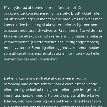
Mye tyder på at denne formen for raushet får
ønskverdige konsekvenser for oss selv: Blodtrykket faller,
muskelspenninger løsner, tankene våre kretser over i mer
konstruktive baner og vi aktiverer deler av hjernen som er
assosiert med psykisk velvære. På samme måte vil det ha
tilsvarende effekt på mottakeren når vi unnlater å belaste
vedkommende (i dette tilfellet et tilfeldig togpersonell)
med avvisende, fiendtlig eller aggressiv kommunikasjon
som allikevel ikke endrer situasjonen for noen – og heller
henvender oss med vennlighet.
Det er viktig å understreke at det å være raus og
rommelig ikke er det samme som å være ettergivende
eller det å gi avkall på rettigheter eller egen integritet. Å
være raus handler imidlertid om å gi plass til flere tanker,
følelser, informasjoner og perspektiver – du (akkurat som