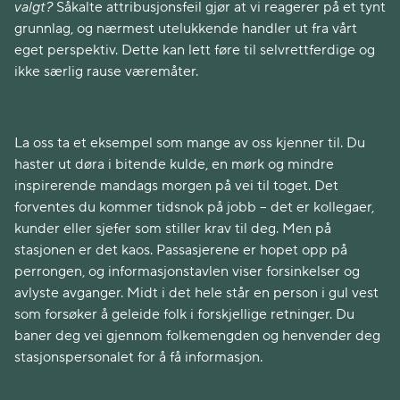
valgt?
Såkalte attribusjonsfeil gjør at vi reagerer på et tynt
grunnlag, og nærmest utelukkende handler ut fra vårt
eget perspektiv. Dette kan lett føre til selvrettferdige og
ikke særlig rause væremåter.
La oss ta et eksempel som mange av oss kjenner til. Du
haster ut døra i bitende kulde, en mørk og mindre
inspirerende mandags morgen på vei til toget. Det
forventes du kommer tidsnok på jobb – det er kollegaer,
kunder eller sjefer som stiller krav til deg. Men på
stasjonen er det kaos. Passasjerene er hopet opp på
perrongen, og informasjonstavlen viser forsinkelser og
avlyste avganger. Midt i det hele står en person i gul vest
som forsøker å geleide folk i forskjellige retninger. Du
baner deg vei gjennom folkemengden og henvender deg
stasjonspersonalet for å få informasjon.