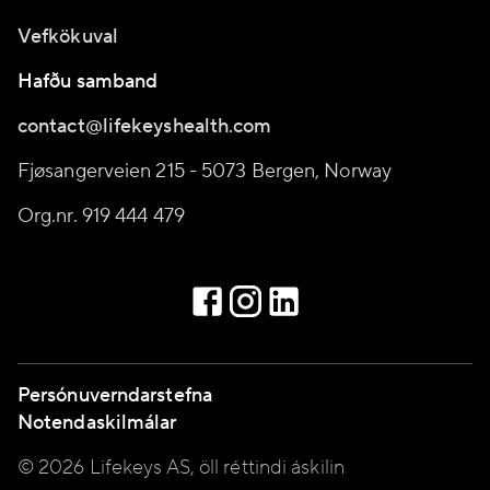
Vefkökuval
Hafðu samband
contact@lifekeyshealth.com
Fjøsangerveien 215 - 5073 Bergen, Norway
Org.nr. 919 444 479
Persónuverndarstefna
Notendaskilmálar
© 2026 Lifekeys AS, öll réttindi áskilin