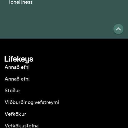
loneliness
Annað efni
Annað efni
Stöður
Viðburðir og vefstreymi
Vefkökur
Vefkökustefna