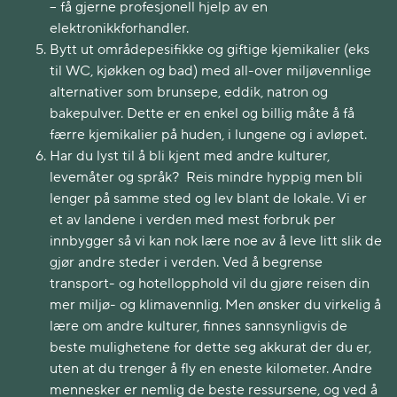
– få gjerne profesjonell hjelp av en
elektronikkforhandler.
Bytt ut områdepesifikke og giftige kjemikalier (eks
til WC, kjøkken og bad) med all-over miljøvennlige
alternativer som brunsepe, eddik, natron og
bakepulver. Dette er en enkel og billig måte å få
færre kjemikalier på huden, i lungene og i avløpet.
Har du lyst til å bli kjent med andre kulturer,
levemåter og språk? Reis mindre hyppig men bli
lenger på samme sted og lev blant de lokale. Vi er
et av landene i verden med mest forbruk per
innbygger så vi kan nok lære noe av å leve litt slik de
gjør andre steder i verden. Ved å begrense
transport- og hotellopphold vil du gjøre reisen din
mer miljø- og klimavennlig. Men ønsker du virkelig å
lære om andre kulturer, finnes sannsynligvis de
beste mulighetene for dette seg akkurat der du er,
uten at du trenger å fly en eneste kilometer. Andre
mennesker er nemlig de beste ressursene, og ved å