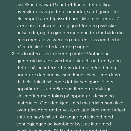
av i Skandinavia). På nettet finnes det utallige
oversikter over gode turområder, samt guider for
eksempel turer tilpasset barn. Ikke minst er det å
være ute i naturen særlig godt for den psykiske
helsen din, og du gjør dermed noe bra for både din
egen mentale velvære og naturen. Pass imidlertid
på at du ikke etterlater deg søppel!
Er du interessert i klær og mote? Vintage og
gjenbruk har aldri vært mer aktuelt og trendy enn
det er nå, og internett gjør det mulig for deg og
orientere deg om hva som finnes hvor – men kjøp
da helst lokalt så lenge det lar seg gjøre. Ellers
oppstår det stadig flere og flere bæredyktige
klesmerker med fokus på oppdatert design og
materialer. Gjør deg kjent med materialer som ikke
avgir plastfiber under vask, og kjøp klær med tidløst
snitt og høy kvalitet. Arranger byttekveld med
vennegjengen og kombiner bytt av klær med