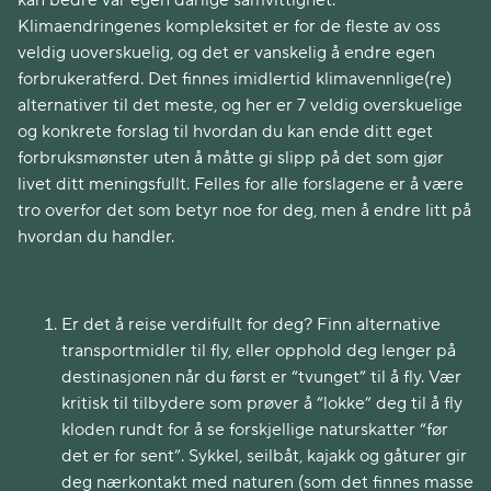
kan bedre vår egen dårlige samvittighet.
Klimaendringenes kompleksitet er for de fleste av oss
veldig uoverskuelig, og det er vanskelig å endre egen
forbrukeratferd. Det finnes imidlertid klimavennlige(re)
alternativer til det meste, og her er 7 veldig overskuelige
og konkrete forslag til hvordan du kan ende ditt eget
forbruksmønster uten å måtte gi slipp på det som gjør
livet ditt meningsfullt. Felles for alle forslagene er å være
tro overfor det som betyr noe for deg, men å endre litt på
hvordan du handler.
Er det å reise verdifullt for deg? Finn alternative
transportmidler til fly, eller opphold deg lenger på
destinasjonen når du først er “tvunget” til å fly. Vær
kritisk til tilbydere som prøver å “lokke” deg til å fly
kloden rundt for å se forskjellige naturskatter “før
det er for sent”. Sykkel, seilbåt, kajakk og gåturer gir
deg nærkontakt med naturen (som det finnes masse