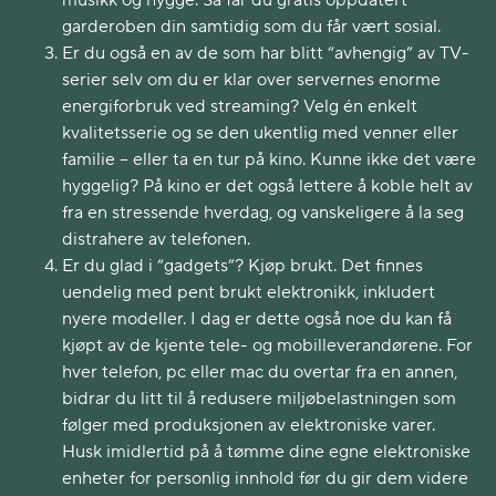
musikk og hygge. Så får du gratis oppdatert
garderoben din samtidig som du får vært sosial.
Er du også en av de som har blitt “avhengig” av TV-
serier selv om du er klar over servernes enorme
energiforbruk ved streaming? Velg én enkelt
kvalitetsserie og se den ukentlig med venner eller
familie – eller ta en tur på kino. Kunne ikke det være
hyggelig? På kino er det også lettere å koble helt av
fra en stressende hverdag, og vanskeligere å la seg
distrahere av telefonen.
Er du glad i “gadgets”? Kjøp brukt. Det finnes
uendelig med pent brukt elektronikk, inkludert
nyere modeller. I dag er dette også noe du kan få
kjøpt av de kjente tele- og mobilleverandørene. For
hver telefon, pc eller mac du overtar fra en annen,
bidrar du litt til å redusere miljøbelastningen som
følger med produksjonen av elektroniske varer.
Husk imidlertid på å tømme dine egne elektroniske
enheter for personlig innhold før du gir dem videre