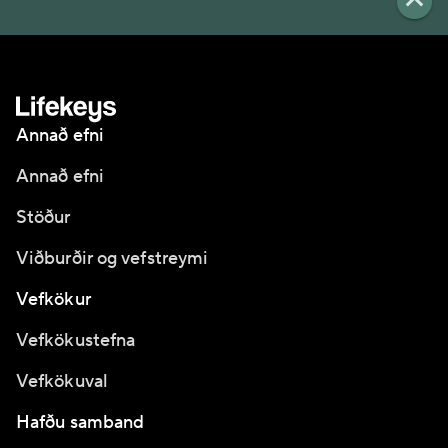
Annað efni
Annað efni
Stöður
Viðburðir og vefstreymi
Vefkökur
Vefkökustefna
Vefkökuval
Hafðu samband