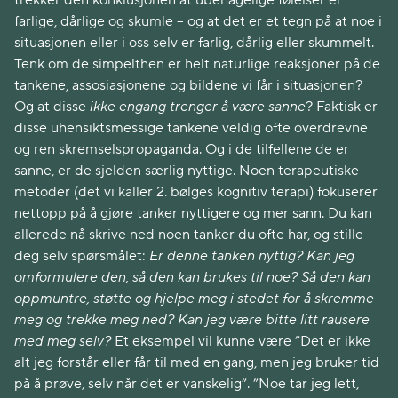
trekker den konklusjonen at ubehagelige følelser er
farlige, dårlige og skumle – og at det er et tegn på at noe i
situasjonen eller i oss selv er farlig, dårlig eller skummelt.
Tenk om de simpelthen er helt naturlige reaksjoner på de
tankene, assosiasjonene og bildene vi får i situasjonen?
Og at disse
ikke engang trenger å være sanne
? Faktisk er
disse uhensiktsmessige tankene veldig ofte overdrevne
og ren skremselspropaganda. Og i de tilfellene de er
sanne, er de sjelden særlig nyttige. Noen terapeutiske
metoder (det vi kaller 2. bølges kognitiv terapi) fokuserer
nettopp på å gjøre tanker nyttigere og mer sann. Du kan
allerede nå skrive ned noen tanker du ofte har, og stille
deg selv spørsmålet:
Er denne tanken nyttig? Kan jeg
omformulere den, så den kan brukes til noe? Så den kan
oppmuntre, støtte og hjelpe meg i stedet for å skremme
meg og trekke meg ned? Kan jeg være bitte litt rausere
med meg selv?
Et eksempel vil kunne være ”Det er ikke
alt jeg forstår eller får til med en gang, men jeg bruker tid
på å prøve, selv når det er vanskelig”. ”Noe tar jeg lett,