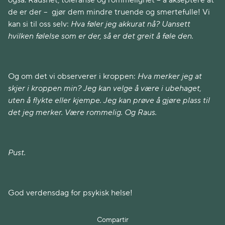
også. Raushet, toleranse og rommelighet – å akseptere at
de er der – gjør dem mindre truende og smertefulle! Vi
kan si til oss selv:
Hva føler jeg akkurat nå? Uansett
hvilken følelse som er der, så er det greit å føle den.
Og om det vi observerer i kroppen:
Hva merker jeg at
skjer i kroppen min? Jeg kan velge å være i ubehaget,
uten å flykte eller kjempe. Jeg kan prøve å gjøre plass til
det jeg merker. Være rommelig. Og Raus.
Pust.
God verdensdag for psykisk helse!
Compartir