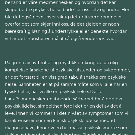
behandler våre medmennesker, og hvordan det kan
skape bedre psykisk helse både for oss selv og andre. Her
ble det også nevnt hvor viktig det er å være rommelig
overfor det som skjer inni oss, da det sjelden er noen
bærekraftig løsning å undertrykke eller benekte hvordan
vi har det. Rausheten må altså også vendes
innover.
På grunn av uvitenhet og mystikk omkring de utrolig
komplekse årsakene til psykiske tilstander og sykdommer,
er det fortsatt til en viss grad tabu å snakke om psykiske
helse. Sannheten er at på samme måte som vi alle har en
fysisk helse, har vi alle en psykisk helse. Derfor
har
alle
mennesker en iboende sårbarhet for å oppleve
psykisk lidelse, simpelthen fordi det er en del av det å
leve. Innen vi kommer til det nivået av symptomer som vi
karakteriserer som en klinisk psykisk lidelse med et
diagnosenavn
,
finner vi en hel masse psykisk smerte som