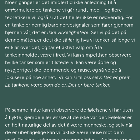
Noen ganger er det imidlertid ikke anledning til å
omformulere de tankene vi går rundt med – og flere
teoretikere vil også si at det heller ikke er nødvendig. For
en tanke er nemlig bare nervesignaler som farer gjennom
hjernen vår, det er
ikke virkeligheten!
Ser vi på det på
denne måten, er det ikke så farlig hva vi tenker, så lenge vi
er klar over det, og tar et aktivt valg om å la
tankeinnholdet være i fred. Vi kan simpelthen observere
hvilke tanker som er tilstede, vi kan være åpne og
nysgjerrige, ikke-dømmende og rause, og så velge å
fokusere på noe annet. Vi kan si til oss selv:
Det er greit.
La tankene være som de er. Det er bare tanker.
På samme måte kan vi observere de følelsene vi har uten
å flykte, kjempe eller ønske at de ikke var der. Følelser er
en helt naturlige del av det å være menneske, og selv når
de er ubehagelige kan vi faktisk være rause mot dem