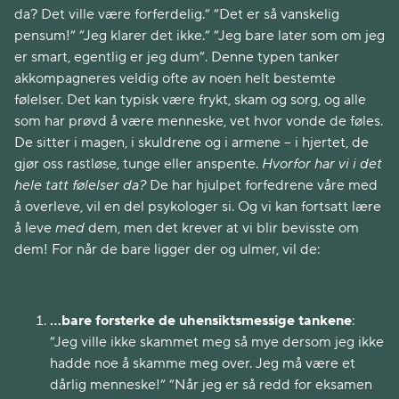
da? Det ville være forferdelig.” ”Det er så vanskelig
pensum!” ”Jeg klarer det ikke.” ”Jeg bare later som om jeg
er smart, egentlig er jeg dum”. Denne typen tanker
akkompagneres veldig ofte av noen helt bestemte
følelser. Det kan typisk være frykt, skam og sorg, og alle
som har prøvd å være menneske, vet hvor vonde de føles.
De sitter i magen, i skuldrene og i armene – i hjertet, de
gjør oss rastløse, tunge eller anspente.
Hvorfor har vi i det
hele tatt følelser da?
De har hjulpet forfedrene våre med
å overleve, vil en del psykologer si. Og vi kan fortsatt lære
å leve
med
dem, men det krever at vi blir bevisste om
dem! For når de bare ligger der og ulmer, vil de:
…bare forsterke de uhensiktsmessige tankene
:
”Jeg ville ikke skammet meg så mye dersom jeg ikke
hadde noe å skamme meg over. Jeg må være et
dårlig menneske!” ”Når jeg er så redd for eksamen