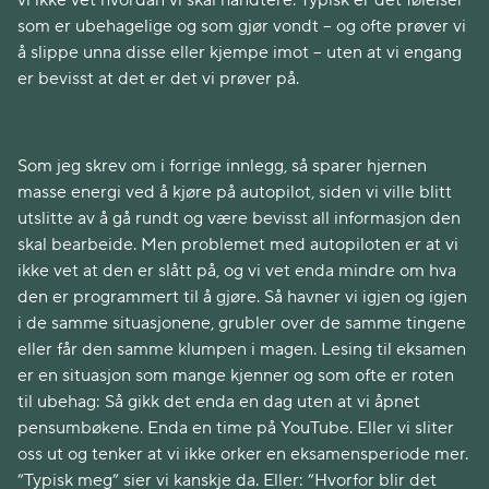
vi ikke vet hvordan vi skal håndtere. Typisk er det følelser
som er ubehagelige og som gjør vondt – og ofte prøver vi
å slippe unna disse eller kjempe imot – uten at vi engang
er bevisst at det er det vi prøver på.
Som jeg skrev om i forrige innlegg, så sparer hjernen
masse energi ved å kjøre på autopilot, siden vi ville blitt
utslitte av å gå rundt og være bevisst all informasjon den
skal bearbeide. Men problemet med autopiloten er at vi
ikke vet at den er slått på, og vi vet enda mindre om hva
den er programmert til å gjøre. Så havner vi igjen og igjen
i de samme situasjonene, grubler over de samme tingene
eller får den samme klumpen i magen. Lesing til eksamen
er en situasjon som mange kjenner og som ofte er roten
til ubehag: Så gikk det enda en dag uten at vi åpnet
pensumbøkene. Enda en time på YouTube. Eller vi sliter
oss ut og tenker at vi ikke orker en eksamensperiode mer.
”Typisk meg” sier vi kanskje da. Eller: ”Hvorfor blir det