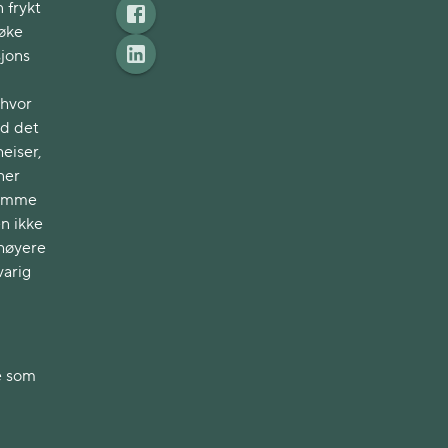
 frykt
søke
sjons
 hvor
ed det
eiser,
ner
 komme
n ikke
 høyere
varig
e som