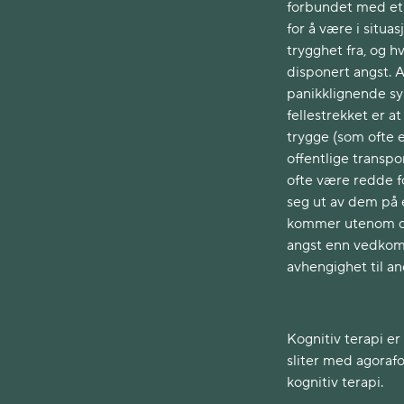
forbundet med et h
for å være i situa
trygghet fra, og hv
disponert angst. 
panikklignende sym
fellestrekket er a
trygge (som ofte e
offentlige transpo
ofte være redde fo
seg ut av dem på 
kommer utenom dis
angst enn vedkomme
avhengighet til a
Kognitiv terapi e
sliter med agoraf
kognitiv terapi.