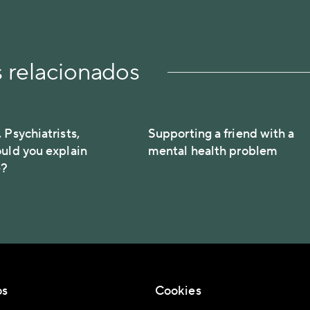
s relacionados
 Psychiatrists,
Supporting a friend with a
ould you explain
mental health problem
e?
os
Cookies