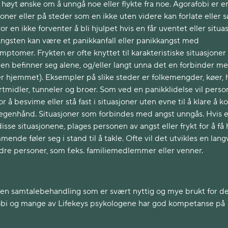
øyt ønske om å unngå noe eller flykte fra noe. Agorafobi er en
sjoner eller på steder som en ikke uten videre kan forlate eller 
or en ikke forventer å bli hjulpet hvis en får uventet eller situa
Angsten kan være et panikkanfall eller panikkangst med
ptomer. Frykten er ofte knyttet til karakteristiske situasjoner
t en befinner seg alene, og/eller langt unna det en forbinder m
r hjemmet). Eksempler på slike steder er folkemengder, køer, h
rtmidler, tunneler og broer. Som ved en panikklidelse vil perso
r å besvime eller stå fast i situasjoner uten evne til å klare å
egenhånd. Situasjoner som forbindes med angst unngås. Hvis e
se situasjonene, plages personen av angst eller frykt for å få
nde føler seg i stand til å takle. Ofte vil det utvikles en lang
ndre personer, som f.eks. familiemedlemmer eller venner.
r en samtalebehandling som er svært nyttig og mye brukt for d
obi og mange av Lifekeys psykologene har god kompetanse på