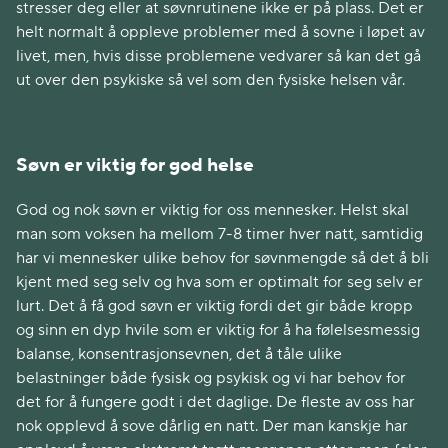
stresser deg eller at søvnrutinene ikke er på plass. Det er
helt normalt å oppleve problemer med å sovne i løpet av
livet, men, hvis disse problemene vedvarer så kan det gå
ut over den psykiske så vel som den fysiske helsen vår.
Søvn er viktig for god helse
God og nok søvn er viktig for oss mennesker. Helst skal
man som voksen ha mellom 7-8 timer hver natt, samtidig
har vi mennesker ulike behov for søvnmengde så det å bli
kjent med seg selv og hva som er optimalt for seg selv er
lurt. Det å få god søvn er viktig fordi det gir både kropp
og sinn en dyp hvile som er viktig for å ha følelsesmessig
balanse, konsentrasjonsevnen, det å tåle ulike
belastninger både fysisk og psykisk og vi har behov for
det for å fungere godt i det daglige. De fleste av oss har
nok opplevd å sove dårlig en natt. Der man kanskje har