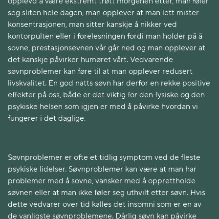
opplevd å være ekstremt trøtt morgenen etter, man føler
seg sliten hele dagen, man opplever at man lett mister
konsentrasjonen, man sitter kanskje å nikker ved
kontorpulten eller i forelesningen fordi man holder på å
sovne, prestasjonsevnen vår går ned og man opplever at
det kanskje påvirker humøret vårt. Vedvarende
søvnproblemer kan føre til at man opplever redusert
livskvalitet. En god natts søvn har derfor en rekke positive
effekter på oss, både er det viktig for den fysiske og den
psykiske helsen som igjen er med å påvirke hvordan vi
fungerer i det daglige.
Søvnproblemer er ofte et tidlig symptom ved de fleste
psykiske lidelser. Søvnproblemer kan være at man har
problemer med å sovne, vansker med å opprettholde
søvnen eller at man ikke føler seg uthvilt etter søvn. Hvis
dette vedvarer over tid kalles det insomni som er en av
de vanligste søvnproblemene. Dårlig søvn kan påvirke