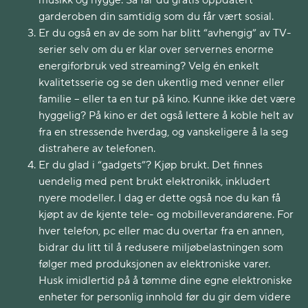
musikk og hygge. Så får du gratis oppdatert
garderoben din samtidig som du får vært sosial.
Er du også en av de som har blitt “avhengig” av TV-
serier selv om du er klar over servernes enorme
energiforbruk ved streaming? Velg én enkelt
kvalitetsserie og se den ukentlig med venner eller
familie – eller ta en tur på kino. Kunne ikke det være
hyggelig? På kino er det også lettere å koble helt av
fra en stressende hverdag, og vanskeligere å la seg
distrahere av telefonen.
Er du glad i “gadgets”? Kjøp brukt. Det finnes
uendelig med pent brukt elektronikk, inkludert
nyere modeller. I dag er dette også noe du kan få
kjøpt av de kjente tele- og mobilleverandørene. For
hver telefon, pc eller mac du overtar fra en annen,
bidrar du litt til å redusere miljøbelastningen som
følger med produksjonen av elektroniske varer.
Husk imidlertid på å tømme dine egne elektroniske
enheter for personlig innhold før du gir dem videre