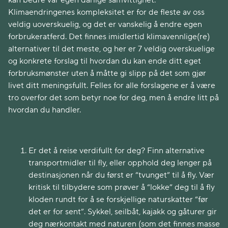
kan bedre vår egen dårlige samvittighet.
Klimaendringenes kompleksitet er for de fleste av oss
veldig uoverskuelig, og det er vanskelig å endre egen
forbrukeratferd. Det finnes imidlertid klimavennlige(re)
alternativer til det meste, og her er 7 veldig overskuelige
og konkrete forslag til hvordan du kan ende ditt eget
forbruksmønster uten å måtte gi slipp på det som gjør
livet ditt meningsfullt. Felles for alle forslagene er å være
tro overfor det som betyr noe for deg, men å endre litt på
hvordan du handler.
Er det å reise verdifullt for deg? Finn alternative
transportmidler til fly, eller opphold deg lenger på
destinasjonen når du først er “tvunget” til å fly. Vær
kritisk til tilbydere som prøver å “lokke” deg til å fly
kloden rundt for å se forskjellige naturskatter “før
det er for sent”. Sykkel, seilbåt, kajakk og gåturer gir
deg nærkontakt med naturen (som det finnes masse