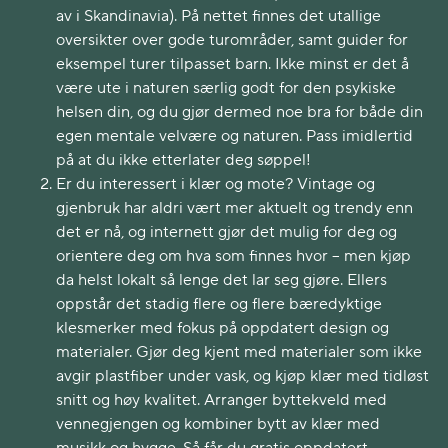
av i Skandinavia). På nettet finnes det utallige
oversikter over gode turområder, samt guider for
eksempel turer tilpasset barn. Ikke minst er det å
være ute i naturen særlig godt for den psykiske
helsen din, og du gjør dermed noe bra for både din
egen mentale velvære og naturen. Pass imidlertid
på at du ikke etterlater deg søppel!
Er du interessert i klær og mote? Vintage og
gjenbruk har aldri vært mer aktuelt og trendy enn
det er nå, og internett gjør det mulig for deg og
orientere deg om hva som finnes hvor – men kjøp
da helst lokalt så lenge det lar seg gjøre. Ellers
oppstår det stadig flere og flere bæredyktige
klesmerker med fokus på oppdatert design og
materialer. Gjør deg kjent med materialer som ikke
avgir plastfiber under vask, og kjøp klær med tidløst
snitt og høy kvalitet. Arranger byttekveld med
vennegjengen og kombiner bytt av klær med