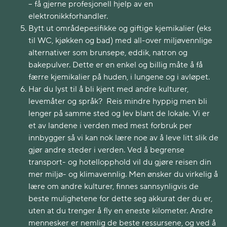
– få gjerne profesjonell hjelp av en
elektronikkforhandler.
Bytt ut områdepesifikke og giftige kjemikalier (eks
til WC, kjøkken og bad) med all-over miljøvennlige
alternativer som brunsepe, eddik, natron og
bakepulver. Dette er en enkel og billig måte å få
færre kjemikalier på huden, i lungene og i avløpet.
Har du lyst til å bli kjent med andre kulturer,
levemåter og språk? Reis mindre hyppig men bli
lenger på samme sted og lev blant de lokale. Vi er
et av landene i verden med mest forbruk per
innbygger så vi kan nok lære noe av å leve litt slik de
gjør andre steder i verden. Ved å begrense
transport- og hotellopphold vil du gjøre reisen din
mer miljø- og klimavennlig. Men ønsker du virkelig å
lære om andre kulturer, finnes sannsynligvis de
beste mulighetene for dette seg akkurat der du er,
uten at du trenger å fly en eneste kilometer. Andre
mennesker er nemlig de beste ressursene, og ved å