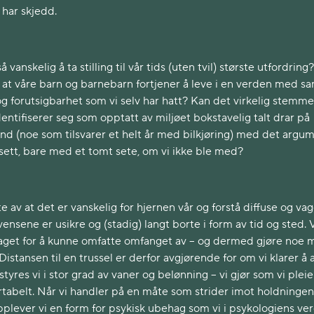
har skjedd.
 vanskelig å ta stilling til vår tids (uten tvil) største utfordring?
m at våre barn og barnebarn fortjener å leve i en verden med 
g forutsigbarhet som vi selv har hatt? Kan det virkelig stemme
ntifiserer seg som opptatt av miljøet bokstavelig talt drar på
land (noe som tilsvarer et helt år med bilkjøring) med det argu
ansett, bare med et tomt sete, om vi ikke ble med?
av at det er vanskelig for hjernen vår og forstå diffuse og va
vensene er usikre og (stadig) langt borte i form av tid og sted. V
e laget for å kunne omfatte omfanget av – og dermed gjøre noe 
istansen til en trussel er derfor avgjørende for om vi klarer å 
tyres vi i stor grad av vaner og belønning – vi gjør som vi pleie
tabelt. Når vi handler på en måte som strider imot holdninge
plever vi en form for psykisk ubehag som vi i psykologiens ve