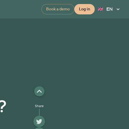
EN
Book a demo
Log in
?
Share