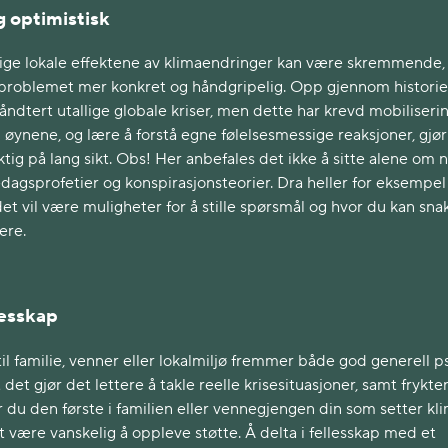
 optimistisk
ige lokale effektene av klimaendringer kan være skremmende
e problemet mer konkret og håndgripelig. Opp gjennom historie
dtert utallige globale kriser, men dette har krevd mobiliserin
 i øynene, og lære å forstå egne følelsesmessige reaksjoner, gjø
ig på lang sikt. Obs! Her anbefales det ikke å sitte alene om 
gsprofetier og konspirasjonsteorier. Dra heller for eksempel
det vil være muligheter for å stille spørsmål og hvor du kan sna
ere.
lesskap
il familie, venner eller lokalmiljø fremmer både god generell p
 at det gjør det lettere å takle reelle krisesituasjoner, samt frykte
 Er du den første i familien eller vennegjengen din som setter kl
 være vanskelig å oppleve støtte. Å delta i fellesskap med et