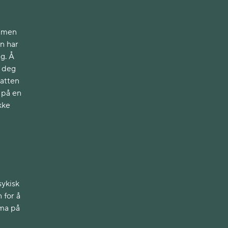
, men
n har
g. Å
r deg
natten
 på en
kke
sykisk
n for å
ima på