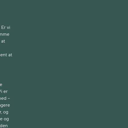
 Er vi
samme
 at
ment at
ge
i er
med –
agere
r, og
ne og
rden