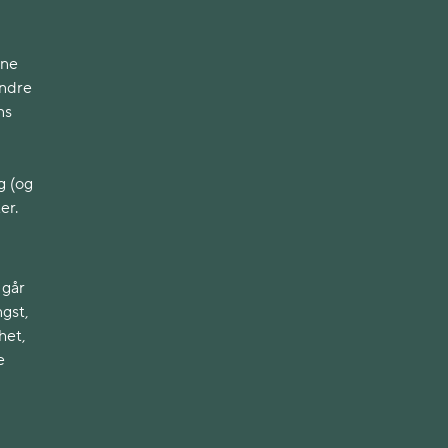
nne
Andre
ns
g (og
er.
 går
gst,
het,
e