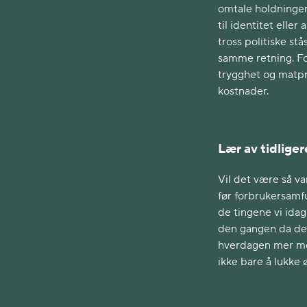
omtale holdninger
til identitet elle
tross politiske st
samme retning. Fo
trygghet og matpro
kostnader.
Lær av tidlige
Vil det være så v
før forbrukersamf
de tingene vi ida
den gangen da det
hverdagen mer men
ikke bare å lukke 