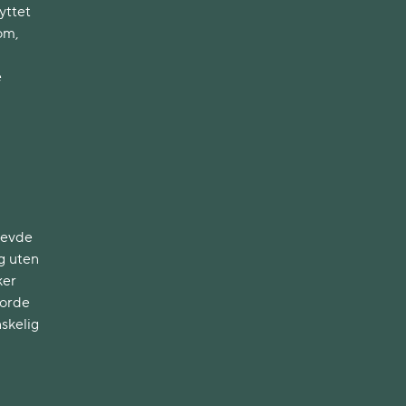
yttet
om,
e
levde
g uten
ker
jorde
skelig