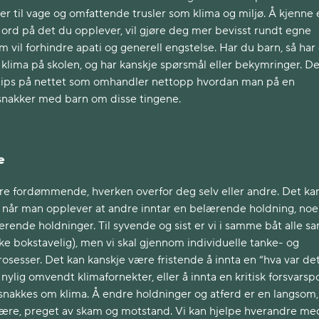
 til vage og omfattende trusler som klima og miljø. Å kjenne e
 ord på det du opplever, vil gjøre deg mer bevisst rundt egne
m vil forhindre apati og generell engstelse. Har du barn, så har
klima på skolen, og har kanskje spørsmål eller bekymringer. De
 tips på nettet som omhandler nettopp hvordan man på en
snakker med barn om disse tingene.
e
re fordømmende, hverken overfor deg selv eller andre. Det ka
de når man opplever at andre inntar en belærende holdning, no
iserende holdninger. Til syvende og sist er vi i samme båt alle 
kke bokstavelig), men vi skal gjennom individuelle tanke- og
osesser. Det kan kanskje være fristende å innta en “hva var det
 nylig omvendt klimafornekter, eller å innta en kritisk forsvarsp
nakkes om klima. Å endre holdninger og atferd er en langsom,
ffære, preget av skam og motstand. Vi kan hjelpe hverandre me