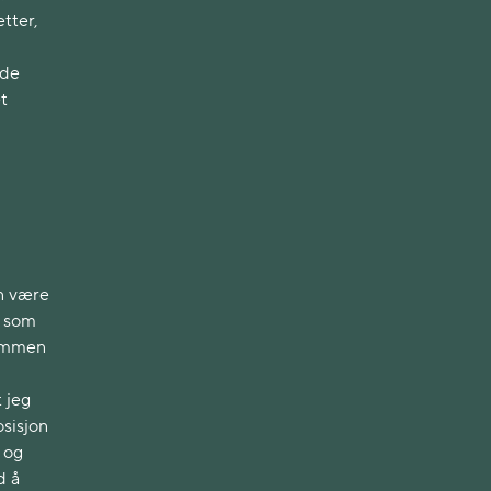
tter,
 de
t
n være
e som
sammen
 jeg
osisjon
 og
d å