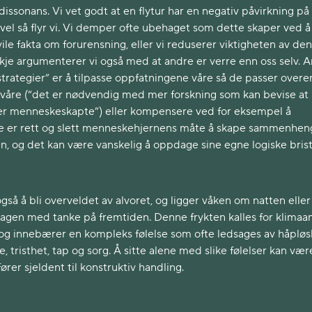
 dissonans. Vi vet godt at en flytur har en negativ påvirkning på
evel så flyr vi. Vi demper ofte ubehaget som dette skaper ved å
ile fakta om forurensning, eller vi reduserer viktigheten av de
skje argumenterer vi også med at andre er verre enn oss selv. 
“strategier” er å tilpasse oppfatningene våre så de passer overe
åre (“det er nødvendig med mer forskning som kan bevise at
er menneskeskapte”) eller kompensere ved for eksempel å
te er rett og slett menneskehjernens måte å skape sammenhen
en, og det kan være vanskelig å oppdage sine egne logiske brist
å å bli overveldet av alvoret, og ligger våken om natten eller
gen med tanke på fremtiden. Denne frykten kalles for klimaan
, og innebærer en kompleks følelse som ofte ledsages av håpløs
 tristhet, tap og sorg. Å sitte alene med slike følelser kan vær
rer sjeldent til konstruktiv handling.