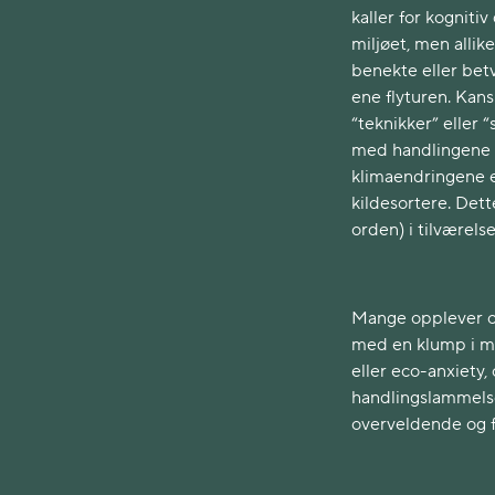
kaller for kognitiv
miljøet, men allik
benekte eller betv
ene flyturen. Kan
“teknikker” eller 
med handlingene v
klimaendringene 
kildesortere. Det
orden) i tilværels
Mange opplever ogs
med en klump i ma
eller eco-anxiety
handlingslammelse,
overveldende og fø