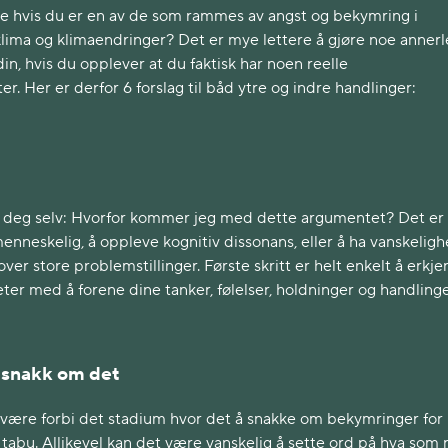
re hvis du er en av de som rammes av angst og bekymring i
lima og klimaendringer? Det er mye lettere å gjøre noe annerl
in, hvis du opplever at du faktisk har noen reelle
r. Her er derfor 6 forslag til båd ytre og indre handlinger:
 deg selv: Hvorfor kommer jeg med dette argumentet? Det er h
enneskelig, å oppleve kognitiv dissonans, eller å ha vanskeligh
over store problemstillinger. Første skritt er helt enkelt å erkje
ter med å forene dine tanker, følelser, holdninger og handlinge
 snakk om det
 være forbi det stadium hvor det å snakke om bekymringer for
tabu. Allikevel kan det være vanskelig å sette ord på hva som 