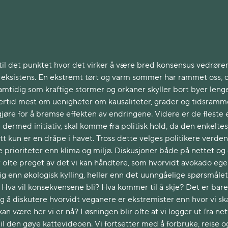
til det punktet hvor det virker å være bred konsensus vedrør
eksistens. En ekstremt tørt og varm sommer har rammet oss, 
amtidig som kraftige stormer og orkaner skyller bort byer lenge
ertid mest om uenigheter om kausaliteter, grader og tidsramm
 gjøre for å bremse effekten av endringene. Videre er de fleste 
 dermed initiativ, skal komme fra politisk hold, da den enkeltes
ett kun er en dråpe i havet. Tross dette velges politikere verde
 prioriteter enn klima og miljø. Diskusjoner både på nettet og
ofte preget av det vi kan håndtere, som hvorvidt avokado ege
ig enn økologisk kylling, heller enn det uunngåelige spørsmåle
til: Hva vil konsekvensene bli? Hva kommer til å skje? Det er bare
 å diskutere hvorvidt veganere er ekstremister enn hvor vi ska
kan være her vi er nå? Løsningen blir ofte at vi logger ut fra net
 til den gøye kattevideoen. Vi fortsetter med å forbruke, reise o