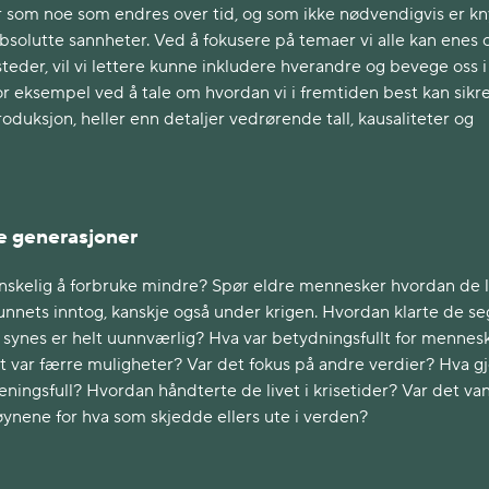
 som noe som endres over tid, og som ikke nødvendigvis er kn
r absolutte sannheter. Ved å fokusere på temaer vi alle kan enes 
åsteder, vil vi lettere kunne inkludere hverandre og bevege oss i
r eksempel ved å tale om hvordan vi i fremtiden best kan sikr
duksjon, heller enn detaljer vedrørende tall, kausaliteter og
re generasjoner
anskelig å forbruke mindre? Spør eldre mennesker hvordan de 
unnets inntog, kanskje også under krigen. Hvordan klarte de se
g synes er helt uunnværlig? Hva var betydningsfullt for mennes
 var færre muligheter? Var det fokus på andre verdier? Hva g
ingsfull? Hvordan håndterte de livet i krisetider? Var det van
øynene for hva som skjedde ellers ute i verden?