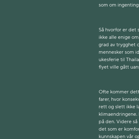
som om ingenting 
Så hvorfor er det så
ikke alle enige o
grad av trygghet o
mennesker som ide
ukesferie til Thai
flyet ville gått u
Ofte kommer dette 
farer, hvor konsek
rett og slett ikk
klimaendringene. D
på den. Videre så s
det som er komfor
kunnskapen vår op