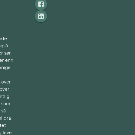
ende
også
r sør.
er enn
enige
n over
 over
ntlig
t som
 så
l dra
tet
g leve