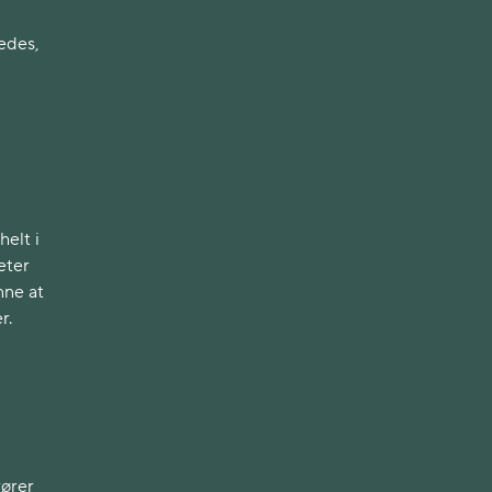
edes,
elt i
eter
nne at
r.
rører