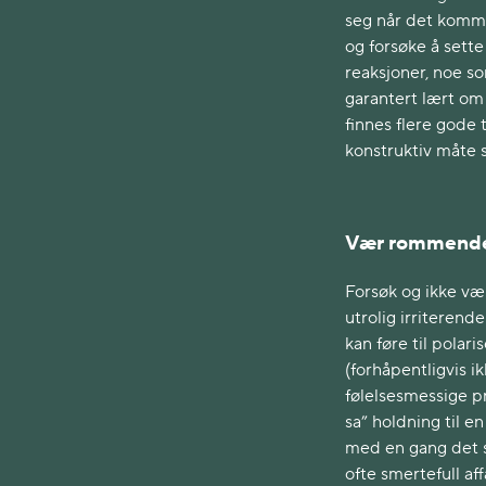
seg når det kommer
og forsøke å sette
reaksjoner, noe so
garantert lært om 
finnes flere gode
konstruktiv måte 
Vær rommend
Forsøk og ikke væ
utrolig irriteren
kan føre til polar
(forhåpentligvis i
følelsesmessige pr
sa” holdning til en
med en gang det s
ofte smertefull a