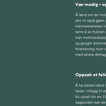
Vær modig – og
Å lære om de mul
det vil også gjør
menneskeheten hån
tørre å se frykten
mer motstandsdykt
og google dommeda
forelsening, hvor 
med andre deltag
Oppsøk et fel
Å ha sterke bånd t
helse i tillegg til
bli utsatt for en.
dagsorden kan det