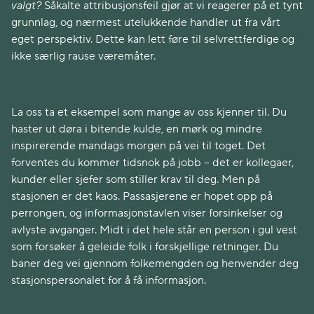
valgt?
Såkalte attribusjonsfeil gjør at vi reagerer på et tynt
grunnlag, og nærmest utelukkende handler ut fra vårt
eget perspektiv. Dette kan lett føre til selvrettferdige og
ikke særlig rause væremåter.
La oss ta et eksempel som mange av oss kjenner til. Du
haster ut døra i bitende kulde, en mørk og mindre
inspirerende mandags morgen på vei til toget. Det
forventes du kommer tidsnok på jobb – det er kollegaer,
kunder eller sjefer som stiller krav til deg. Men på
stasjonen er det kaos. Passasjerene er hopet opp på
perrongen, og informasjonstavlen viser forsinkelser og
avlyste avganger. Midt i det hele står en person i gul vest
som forsøker å geleide folk i forskjellige retninger. Du
baner deg vei gjennom folkemengden og henvender deg
stasjonspersonalet for å få informasjon.