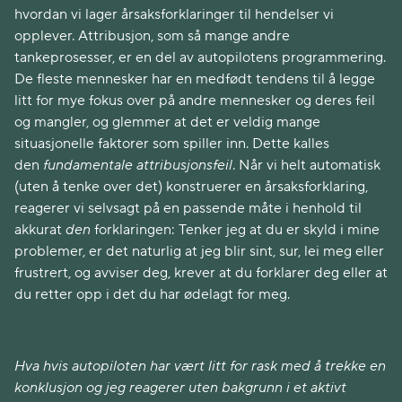
hvordan vi lager årsaksforklaringer til hendelser vi
opplever. Attribusjon, som så mange andre
tankeprosesser, er en del av autopilotens programmering.
De fleste mennesker har en medfødt tendens til å legge
litt for mye fokus over på andre mennesker og deres feil
og mangler, og glemmer at det er veldig mange
situasjonelle faktorer som spiller inn. Dette kalles
den
fundamentale attribusjonsfeil
. Når vi helt automatisk
(uten å tenke over det) konstruerer en årsaksforklaring,
reagerer vi selvsagt på en passende måte i henhold til
akkurat
den
forklaringen: Tenker jeg at du er skyld i mine
problemer, er det naturlig at jeg blir sint, sur, lei meg eller
frustrert, og avviser deg, krever at du forklarer deg eller at
du retter opp i det du har ødelagt for meg.
Hva hvis autopiloten har vært litt for rask med å trekke en
konklusjon og jeg reagerer uten bakgrunn i et aktivt