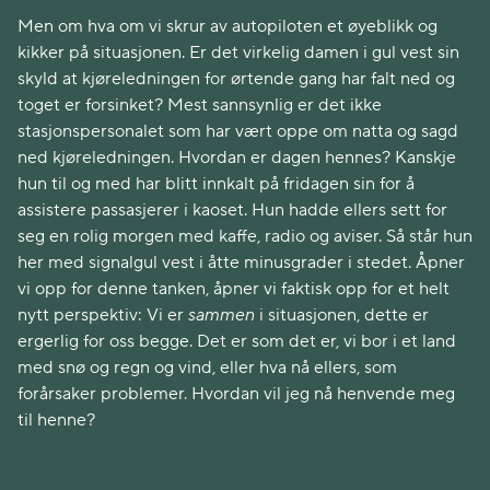
Men om hva om vi skrur av autopiloten et øyeblikk og
kikker på situasjonen. Er det virkelig damen i gul vest sin
skyld at kjøreledningen for ørtende gang har falt ned og
toget er forsinket? Mest sannsynlig er det ikke
stasjonspersonalet som har vært oppe om natta og sagd
ned kjøreledningen. Hvordan er dagen hennes? Kanskje
hun til og med har blitt innkalt på fridagen sin for å
assistere passasjerer i kaoset. Hun hadde ellers sett for
seg en rolig morgen med kaffe, radio og aviser. Så står hun
her med signalgul vest i åtte minusgrader i stedet. Åpner
vi opp for denne tanken, åpner vi faktisk opp for et helt
nytt perspektiv: Vi er
sammen
i situasjonen, dette er
ergerlig for oss begge. Det er som det er, vi bor i et land
med snø og regn og vind, eller hva nå ellers, som
forårsaker problemer. Hvordan vil jeg nå henvende meg
til henne?