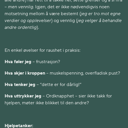
alle andre) har rett til å takke nei, sette grenser og å si ifra
–
men vennlig.
Igjen, det er ikke nødvendigvis noen
motsetning mellom å være bestemt (
jeg er tro mot egne
verdier og opplevelser
) og vennlig (
jeg velger å behandle
andre ordentlig
).
En enkel øvelser for raushet i praksis:
Hva føler jeg
– frustrasjon?
Hva skjer i kroppen
– muskelspenning, overfladisk pust?
Hva tenker jeg
– “dette er for dårlig!”
Hva uttrykker jeg
– Ordknapphet – sier ikke takk for
hjelpen, møter ikke blikket til den andre?
Hjelpetanker: