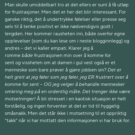
Man skulle umiddelbart tro at det ellers er sunt å få utløp
for frustrasjoner. Men det er her det blir interessant. For
ganske riktig, det å undertrykke følelser eller presse seg
selv til å tenke positivt er ikke nødvendigvis godt i
lengden. Her kommer rausheten inn, både overfor egne
opplevelser (som du kan lese om i neste blogginnlegg) og
andres – det vi kaller
empati
. Klarer jeg å
romme
både
frustrasjonen min over å komme for
sent
og
vissheten om at damen i gul vest også er et
menneske som bare prøver å gjøre jobben sin?
Det er
helt greit at jeg føler som jeg føler, jeg ER frustrert over å
komme for sent – OG jeg velger å behandle mennesker
omkring meg på en ordentlig måte. Det trenger ikke være
motsetninger!
Å bli stresset i en kaotisk situasjon er helt
forståelig, og ingen forventer at det er tid til hyggelig
småsnakk. Men det står ikke i motsetning til et oppriktig
”takk” når vi har mottatt den informasjonen vi har bruk for.