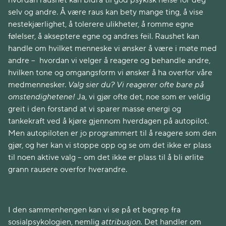
hvordan raushet kan bidra til god psykisk helse for deg
selv og andre. Å være raus kan bety mange ting, å vise
nestekjærlighet, å tolerere ulikheter, å romme egne
følelser, å akseptere egne og andres feil. Raushet kan
handle om hvilket menneske vi ønsker å være i møte med
andre – hvordan vi velger å reagere og behandle andre,
hvilken tone og omgangsform vi ønsker å ha overfor våre
medmennesker.
Valg sier du? Vi reagerer ofte bare på
omstendighetene!
Ja, vi gjør ofte det, noe som er veldig
greit i den forstand at vi sparer masse energi og
tankekraft ved å kjøre gjennom hverdagen på autopilot.
Men autopiloten er jo programmert til å reagere som den
gjør, og her kan vi stoppe opp og se om det ikke er plass
til noen aktive valg – om det ikke er plass til å bli ørlite
grann rausere overfor hverandre.
I den sammenhengen kan vi se på et begrep fra
sosialpsykologien, nemlig
attribusjon.
Det handler om