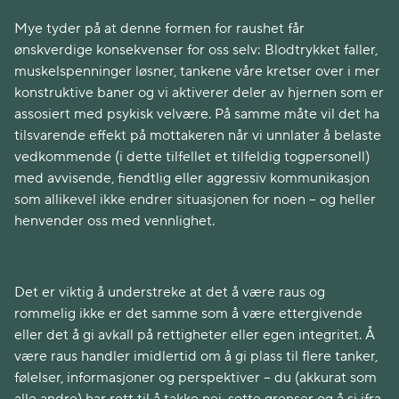
Mye tyder på at denne formen for raushet får
ønskverdige konsekvenser for oss selv: Blodtrykket faller,
muskelspenninger løsner, tankene våre kretser over i mer
konstruktive baner og vi aktiverer deler av hjernen som er
assosiert med psykisk velvære. På samme måte vil det ha
tilsvarende effekt på mottakeren når vi unnlater å belaste
vedkommende (i dette tilfellet et tilfeldig togpersonell)
med avvisende, fiendtlig eller aggressiv kommunikasjon
som allikevel ikke endrer situasjonen for noen – og heller
henvender oss med vennlighet.
Det er viktig å understreke at det å være raus og
rommelig ikke er det samme som å være ettergivende
eller det å gi avkall på rettigheter eller egen integritet. Å
være raus handler imidlertid om å gi plass til flere tanker,
følelser, informasjoner og perspektiver – du (akkurat som