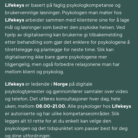
Lifekeys
er basert på faglig psykologkompetanse og
brukervennlige løsninger. Psykologen man møter hos
Lifekeys
arbeider sammen med klientene sine for å lage
mål og løsninger som bedrer den psykiske helsen. Ved
hjelp av digitalisering kan brukerne gi tilbakemelding
etter behandling som gjør det enklere for psykologene å
tilrettelegge og planlegge for neste time. Slik kan
digitalisering ikke bare gjøre psykologene mer
tilgjengelig, men også forbedre relasjonene man har
mellom klient og psykolog.
Lifekeys
er ledende i
Norge
på digitale
psykologtjenester og gjennomfører samtaler over video
og telefon. Det utføres konsultasjoner hver dag, hele
uken, mellom
08.00-21.00.
Alle psykologer hos
Lifekeys
er autoriserte og har ulike kompetanseområder. Slik
legges alt til rette for at du enkelt kan velge den
psykologen og det tidspunktet som passer best for deg
og dine utfordringer.