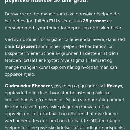
psykiske lidelser av ulik grad.
Dessverre er det mange som ikke oppsøker hjelpen de
har behov for. Tall fra
FHI
viser at kun
25 prosent
av
personer med symptomer for depresjon oppsøker hjelp.
Ved symptomer for angst er tallene enda lavere, da er det
bare
13 prosent
som finner hjelpen de har behov for.
Eksperter mener at noe av grunnen til dette er at det i
Norden fortsatt er knyttet mye stigma til temaet og
mange mangler kunnskap om når og hvordan man kan
oppsøke hjelp.
Gudmundur Ebenezer,
psykolog og gründer av
Lifekeys
,
opplevde tidlig i livet hvor stor belastning psykiske
lidelser kan ha på en familie. Da han var bare 7 år gammel
fikk faren alvorlig psykiske plager og forsvant ut av
oppveksten. I ettertid har han ofte tenkt at mye kunne
vært annerledes dersom hans far hadde fått den riktige
hjelpen for sine psykiske lidelser på et tidligere tidspunkt.